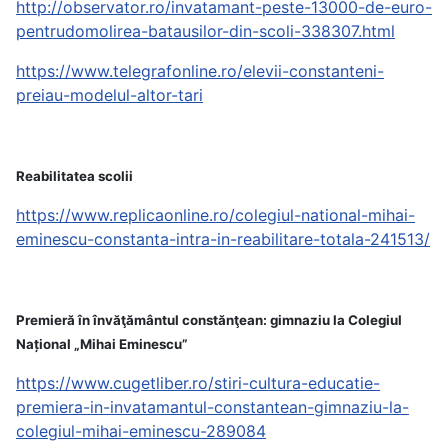
http://observator.ro/invatamant-peste-13000-de-euro-
pentrudomolirea-batausilor-din-scoli-338307.html
https://www.telegrafonline.ro/elevii-constanteni-
preiau-modelul-altor-tari
Reabilitatea scolii
https://www.replicaonline.ro/colegiul-national-mihai-
eminescu-constanta-intra-in-reabilitare-totala-241513/
Premieră în învăţământul constănţean: gimnaziu la Colegiul
Național „Mihai Eminescu”
https://www.cugetliber.ro/stiri-cultura-educatie-
premiera-in-invatamantul-constantean-gimnaziu-la-
colegiul-mihai-eminescu-289084