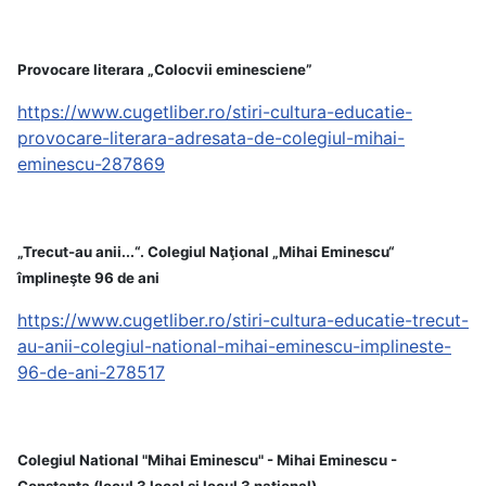
Provocare literara „Colocvii eminesciene”
https://www.cugetliber.ro/stiri-cultura-educatie-
provocare-literara-adresata-de-colegiul-mihai-
eminescu-287869
„Trecut-au anii...“. Colegiul Naţional „Mihai Eminescu“
împlineşte 96 de ani
https://www.cugetliber.ro/stiri-cultura-educatie-trecut-
au-anii-colegiul-national-mihai-eminescu-implineste-
96-de-ani-278517
Colegiul National "Mihai Eminescu" - Mihai Eminescu -