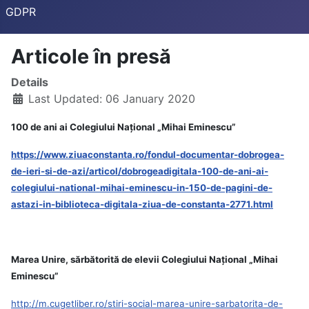
GDPR
Articole în presă
Details
Last Updated: 06 January 2020
100 de ani ai Colegiului Național „Mihai Eminescu”
https://www.ziuaconstanta.ro/fondul-documentar-dobrogea-
de-ieri-si-de-azi/articol/dobrogeadigitala-100-de-ani-ai-
colegiului-national-mihai-eminescu-in-150-de-pagini-de-
astazi-in-biblioteca-digitala-ziua-de-constanta-2771.html
Marea Unire, sărbătorită de elevii Colegiului Național „Mihai
Eminescu”
http://m.cugetliber.ro/stiri-social-marea-unire-sarbatorita-de-