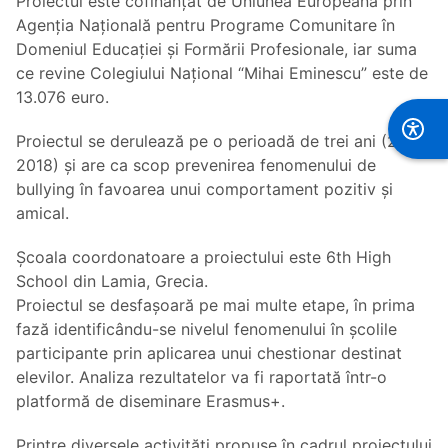
Proiectul este cofinanțat de Uniunea Europeană prin
Agenția Națională pentru Programe Comunitare în
Domeniul Educației și Formării Profesionale, iar suma
ce revine Colegiului Național “Mihai Eminescu” este de
13.076 euro.
Proiectul se derulează pe o perioadă de trei ani (2015-
2018) și are ca scop prevenirea fenomenului de
bullying în favoarea unui comportament pozitiv și
amical.
Școala coordonatoare a proiectului este 6th High
School din Lamia, Grecia.
Proiectul se desfașoară pe mai multe etape, în prima
fază identificându-se nivelul fenomenului în școlile
participante prin aplicarea unui chestionar destinat
elevilor. Analiza rezultatelor va fi raportată într-o
platformă de diseminare Erasmus+.
Printre diversele activități propuse în cadrul proiectului