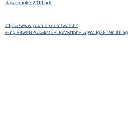
clasa-aprilie-2019.pdf
https://www.youtube.com/watch?
v=ngiB8w8NYOc&list=PLReVM1bhPDgWoJgZ8TNr1lUiIa