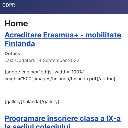
GDPR
Home
Acreditare Erasmus+ - mobilitate
Finlanda
Details
Last Updated: 14 September 2022
{aridoc engine="pdfjs" width="100%"
height="500"}images/finlanda/finlanda.pdf{/aridoc}
{gallery}finlanda{/gallery}
Programare înscriere clasa a IX-a
la sediul colegiului