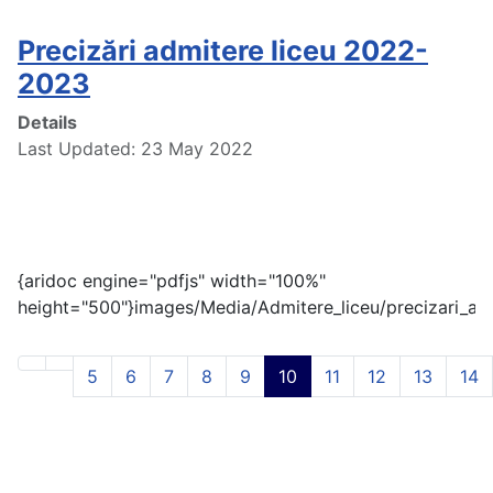
Precizări admitere liceu 2022-
2023
Details
Last Updated: 23 May 2022
{aridoc engine="pdfjs" width="100%"
height="500"}images/Media/Admitere_liceu/precizari_ad
5
6
7
8
9
10
11
12
13
14
Page 10 of 21