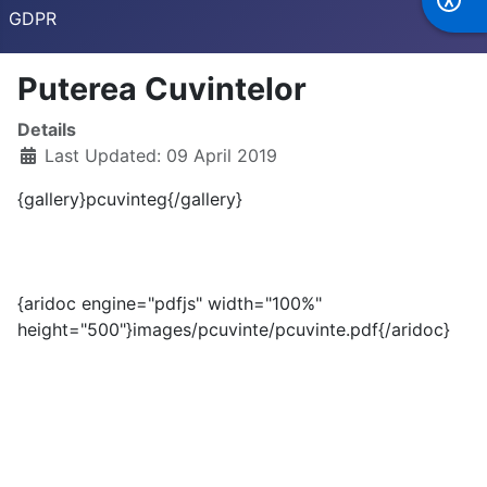
GDPR
Puterea Cuvintelor
Details
Last Updated: 09 April 2019
{gallery}pcuvinteg{/gallery}
{aridoc engine="pdfjs" width="100%"
height="500"}images/pcuvinte/pcuvinte.pdf{/aridoc}