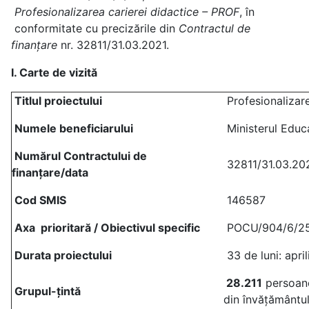
Profesionalizarea carierei didactice – PROF
, în
conformitate cu precizările din
Contractul de
finanțare
nr. 32811/31.03.2021.
I. Carte de vizită
Titlul proiectului
Profesionalizare
Numele beneficiarului
Ministerul Educa
Numărul Contractului de
32811/31.03.20
finanțare/data
Cod SMIS
146587
Axa prioritară / Obiectivul specific
POCU/904/6/25/
Durata proiectului
33 de luni: apr
28.211
persoane
Grupul-țintă
din învățământul