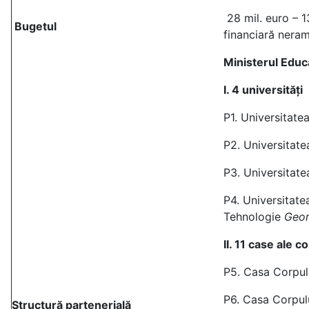
28 mil. euro – 1
Bugetul
financiară neram
Ministerul Educa
I. 4 universități
P1. Universitate
P2. Universitat
P3. Universitat
P4. Universitate
Tehnologie
Geor
II. 11 case ale 
P5. Casa Corpulu
P6. Casa Corpul
Structură partenerială