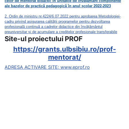
celor de mentorat didactic în unitățile de învățământ componente
ale bazelor de practică pedagogică în anul școlar 2022-2023
2. Ordin de ministru nr.4224/6.07.2022 pentru aprobarea Metodologiei-
cadru privind asigurarea calității programelor pentru dezvoltarea
profesională continuă a cadrelor didactice din învățământul
preuniversitar și de acumulare a creditelor profesionale transferabile
Site-ul proiectului PROF
https://grants.ulbsibiu.ro/prof-
mentorat/
ADRESA ACTIVARE SITE: www.eprof.ro