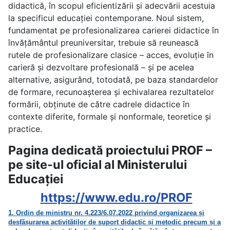
didactică, în scopul eficientizării și adecvării acestuia
la specificul educației contemporane. Noul sistem,
fundamentat pe profesionalizarea carierei didactice în
învățământul preuniversitar, trebuie să reunească
rutele de profesionalizare clasice – acces, evoluție în
carieră și dezvoltare profesională – și pe acelea
alternative, asigurând, totodată, pe baza standardelor
de formare, recunoașterea și echivalarea rezultatelor
formării, obținute de către cadrele didactice în
contexte diferite, formale și nonformale, teoretice și
practice.
Pagina dedicată proiectului PROF –
pe site-ul oficial al Ministerului
Educației
https://www.edu.ro/PROF
1.
Ordin de ministru nr. 4.223/6.07.2022 privind organizarea și
desfășurarea activităților de suport didactic și metodic precum și a