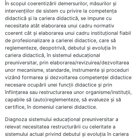
În scopul coerentizării demersurilor, măsurilor și
intervențiilor de sistem cu privire la competența
didactică și la cariera didactică, se impune cu
necesitate atât elaborarea unui cadru normativ
coerent cât și elaborarea unui cadru instituțional fiabil
de profesionalizare a carierei didactice, care să
reglementeze, deopotrivă, debutul și evoluția în
cariera didactică, în sistemul educațional
preuniversitar, prin elaborarea/revizuirea/dezvoltarea
unor mecanisme, standarde, instrumente și proceduri
vizând formarea și dezvoltarea competenței didactice
necesare ocupării unei funcții didactice și prin
înființarea sau restructurarea unor organisme/instituții,
capabile să (auto)reglementeze, să evalueze și să
certifice, în domeniul carierei didactice.
Diagnoza sistemului educațional preuniversitar a
relevat necesitatea restructurării cu celeritate a
sistemului actual privind debutul și evoluția în cariera