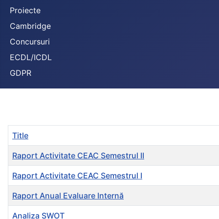
Proiecte
Cambridge
Concursuri
ECDL/ICDL
GDPR
Title
Raport Activitate CEAC Semestrul II
Raport Activitate CEAC Semestrul I
Raport Anual Evaluare Internă
Analiza SWOT